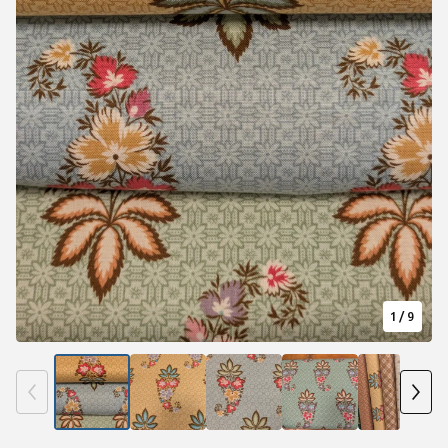
1
/ 9