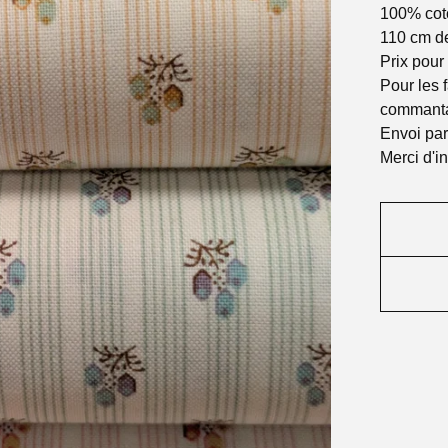
100% cot
110 cm de
Prix pour
Pour les 
commanta
Envoi pa
Merci d'i